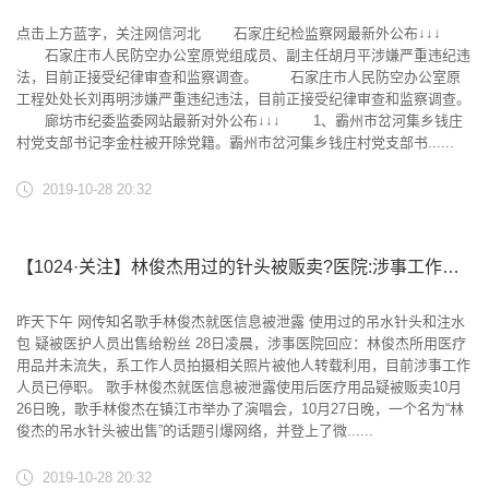
点击上方蓝字，关注网信河北 石家庄纪检监察网最新外公布↓↓↓
石家庄市人民防空办公室原党组成员、副主任胡月平涉嫌严重违纪违
法，目前正接受纪律审查和监察调查。 石家庄市人民防空办公室原
工程处处长刘再明涉嫌严重违纪违法，目前正接受纪律审查和监察调查。
廊坊市纪委监委网站最新对外公布↓↓↓ 1、霸州市岔河集乡钱庄
村党支部书记李金柱被开除党籍。霸州市岔河集乡钱庄村党支部书......
2019-10-28 20:32
【1024·关注】林俊杰用过的针头被贩卖?医院:涉事工作人员已停职
昨天下午 网传知名歌手林俊杰就医信息被泄露 使用过的吊水针头和注水
包 疑被医护人员出售给粉丝 28日凌晨，涉事医院回应：林俊杰所用医疗
用品并未流失，系工作人员拍摄相关照片被他人转载利用，目前涉事工作
人员已停职。 歌手林俊杰就医信息被泄露使用后医疗用品疑被贩卖10月
26日晚，歌手林俊杰在镇江市举办了演唱会，10月27日晚，一个名为“林
俊杰的吊水针头被出售”的话题引爆网络，并登上了微......
2019-10-28 20:32