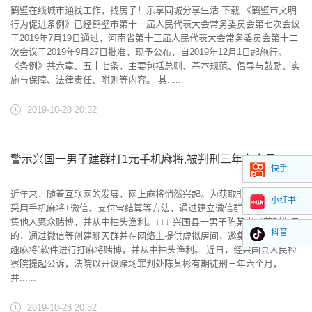
鹤壁在线城市通找工作，找房子！乐享同城分享生活 下载 《鹤壁市文明
行为促进条例》已经鹤壁市第十一届人民代表大会常务委员会第七次会议
于2019年7月19日通过，河南省第十三届人民代表大会常务委员会第十二
次会议于2019年9月27日批准，现予公布，自2019年12月1日起施行。
《条例》共六章、五十七条，主要包括总则、基本规范、倡导与鼓励、实
施与保障、法律责任、附则等内容。 其......
2019-10-28 20:32
警示兴国一男子建群打1元手机麻将,被判刑三年六个月
快手
近年来，随着互联网的发展，网上麻将悄然兴起。为获取非法利益，有人
小红书
采用手机麻将+微信、支付宝结算等方法，通过建立微信群等聊天群，邀
集他人聚众赌博，并从中抽头渔利。↓↓↓ 兴国县一男子陈某彬以营利为目
抖音
的，通过微信等创建聊天群并在网络上提供虚拟房间，邀集他人利用“兜
趣麻将”软件进行打麻将赌博，并从中抽头渔利。 近日，经兴国县人民检
察院提起公诉，法院以开设赌场罪判处陈某彬有期徒刑三年六个月，
并......
2019-10-28 20:32