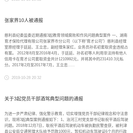
张家界10人被通报
慈利县纪委监委近期通报3起教育领域腐败和作风问题典型案件 一、湖南
育才保险代理有限公司张家界市分公司（以下称“育才公司”）慈利县经理
室原经理于廷延、王立忠，副经理朱家红，业务员孙名初套取资金违规占
有案。 2012年8月至2016年4月，于廷延、孙名初等人利用非法持有他人
信用卡在育才公司套取资金共计1210992元，并将其中的231410.3元私
分。2017年2月至2017年7月，王立忠......
2019-10-28 20:32
关于3起党员干部酒驾典型问题的通报
为进一步严肃纪律、强化警示教育，切实增强党员干部纪律观念和守法意
识，现将3起典型案例通报如下：1、治河三村党支部书记耿祝平酒后驾驶
问题。2018年12月7日，耿祝平酒后驾驶机动车被执勤民警查获，被利津
县公安局交通管理大队给予罚款1000元，暂扣机动车驾驶证6个月的行政