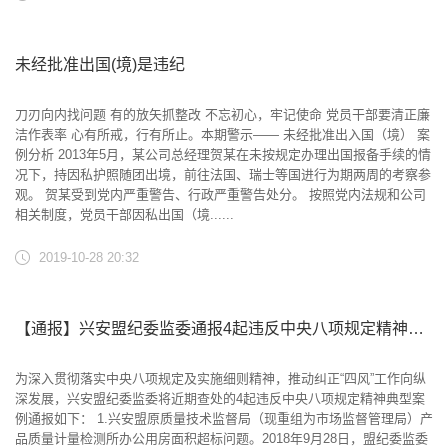
未经批准出国(境)是违纪
刀刃向内找问题 有的放矢抓整改 不忘初心，牢记使命 党员干部要清正廉
洁作表率 心有所戒，行有所止。本期警示—— 未经批准出入国（境） 案
例分析 2013年5月，某公司总经理贺某在未按规定办理出国报备手续的情
况下，持因私护照随团出境，前往法国、瑞士等国进行为期两周的考察参
观。 贺某受到党内严重警告、行政严重警告处分。 按照党内法规和公司
相关制度，党员干部因私出国（境......
2019-10-28 20:32
【通报】兴安盟纪委监委通报4起违反中央八项规定精神典型案例
为深入贯彻落实中央八项规定及实施细则精神，推动纠正“四风”工作向纵
深发展，兴安盟纪委监委将近期查处的4起违反中央八项规定精神典型案
例通报如下： 1.兴安盟原质量技术监督局（现重组为市场监督管理局）产
品质量计量检测所办公用房面积超标问题。2018年9月28日，盟纪委监委