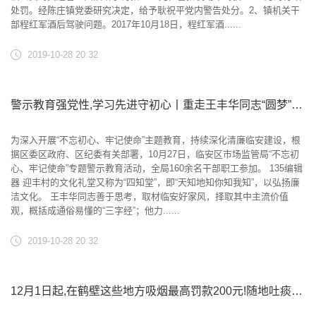
处罚。经陈庄镇党委研究决定，给予耿祝平党内警告处分。2、镇机关干
部程红军酒后驾驶问题。2017年10月18日，程红军酒......
2019-10-28 20:32
警示教育强党性,学习先进守初心丨重走王丰华同志“圆梦”之路
为深入开展“不忘初心、牢记使命”主题教育，持续深化清廉临安建设，根
据区委区政府、区纪委有关部署，10月27日，临安区市场监管局“不忘初
心、牢记使命”专题警示教育活动，全局160余名干部职工参加。 135编辑
器 迎丰村的文化礼堂又称为“四知堂”，即“天知地知你知我知”，以弘扬廉
洁文化。 王丰华同志善于思考，取材临安好家风，择取其中主流价值
观，概括成通俗易懂的“三字经”；他力......
2019-10-28 20:32
12月1日起,在鹤壁这些地方吸烟最高罚款200元!随地吐痰等也将被罚……