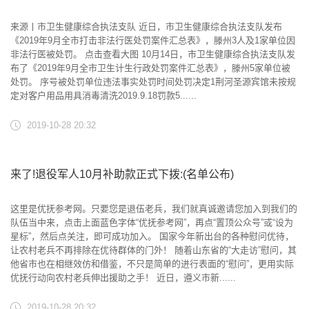
来源丨市卫生健康综合执法支队 近日，市卫生健康综合执法支队发布
《2019年9月全市打击非法行医处罚案件汇总表》，滕州3人及1家单位因
非法行医被处罚。 点击查看大图 10月14日，市卫生健康综合执法支队发
布了《2019年9月全市卫生计生行政处罚案件汇总表》，滕州5家单位被
处罚。 序号被处罚单位违法事实处罚时间处罚决定1荆河圣源宾馆未按规
定对客户用品用具消毒清洗2019.9.18罚款5......
2019-10-28 20:32
来了!退役军人10月补助款正式下拨:(名单公布)
这里是优抚参考网。只要您是退伍老兵，我们就真诚邀请您加入到我们的
队伍当中来，点击上面蓝色字体“优抚参考网”，再点“置顶公众号”或“设为
星标”，然后点关注，即可成功加入。 国家今年新出台的各种慰问优待，
让农村老兵不再排除在优待群体的门外！ 随着山东省的“大走访”慰问，其
他省市也在相继效仿和借鉴，不只是简单的进行表面的“慰问”，更用实际
优抚行动向农村老兵伸出援助之手！ 近日，遵义市新......
2019-10-28 20:32