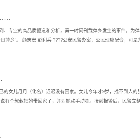
……
到、专业的高品质报道和分析，第一时间刊载萍乡发生的事件，为萍
萍乡”。 颜志宏 彭利兵 ????公安民警办案，公民理应配合，可
，最终该男子为自己冲动的行为得到应有的惩罚。近日，萍乡市安源
…
己的女儿月月（化名）迟迟没有回家。女儿今年才9岁，找不到人的
着说有个叔叔把她带回家了，并对她动手动脚。接到报警后，民警立
某。 浑身酒气的郝某一开始狡辩说，自己只是把月月带回家坐了一
了