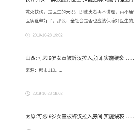
救死扶伤，是医生的天职。即使患者再不讲理，再不通情
医德诠释好了，那么，全社会是否也应该保障好医生的
酒男子无故施暴 医生不计前嫌进行治疗 10月15日凌晨1
2019-10-28 19:02
山西:可恶!9岁女童被醉汉拉入房间,实施猥亵……
来源：都市110......
2019-10-28 19:02
太原:可恶!9岁女童被醉汉拉入房间,实施猥亵……
......