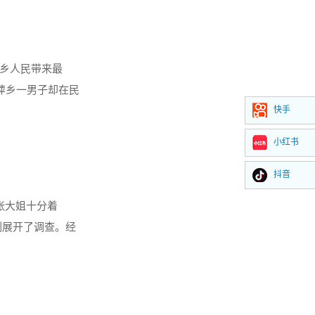
乡人民带来最
是萍乡一男子却在民
快手
区人民法院审结
小红书
抖音
张大姐十分着
刻展开了调查。经
会儿，然后就送她