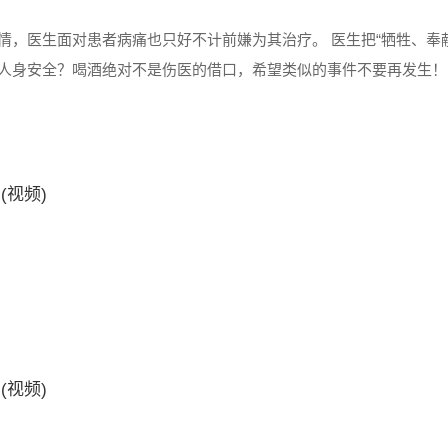
，医生面对患者病痛也只好不计前嫌为其治疗。 医生把“牺牲、奉
人身安全？喝酒绝对不是伤医的借口，希望类似的事件不要再发生！ 
时许，齐河县公安局城区派出所接到110报警：齐河县人民医院急诊室医护
(视频)
(视频)