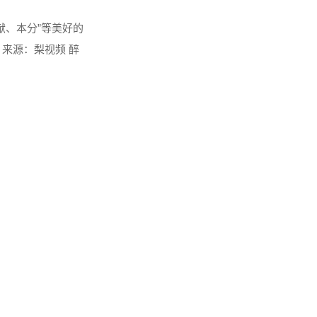
献、本分”等美好的
来源：梨视频 醉
人员......