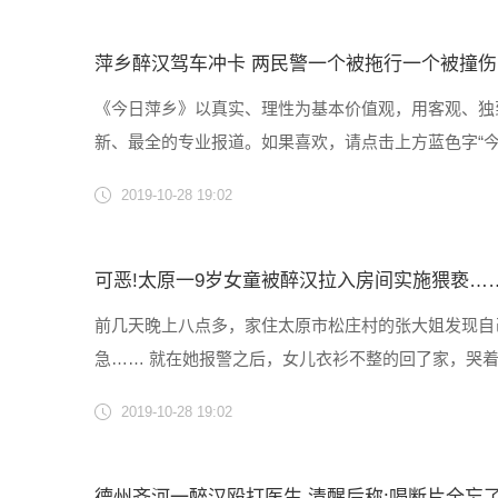
萍乡醉汉驾车冲卡 两民警一个被拖行一个被撞伤
《今日萍乡》以真实、理性为基本价值观，用客观、独
新、最全的专业报道。如果喜欢，请点击上方蓝色字“今日
警要求其接受检测时，非但不配合还加速冲卡致伤民警
2019-10-28 19:02
一起妨害......
可恶!太原一9岁女童被醉汉拉入房间实施猥亵…
前几天晚上八点多，家住太原市松庄村的张大姐发现自
急…… 就在她报警之后，女儿衣衫不整的回了家，哭
过走访，在张大姐所在的小区内，民警抓获了嫌疑人郝
2019-10-28 19:02
回家了，可面......
德州齐河一醉汉殴打医生,清醒后称:喝断片全忘