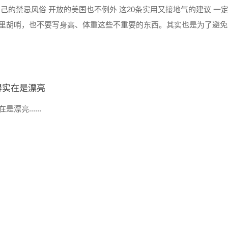
的禁忌风俗 开放的美国也不例外 这20条实用又接地气的建议 一定要
里胡哨，也不要写身高、体重这些不重要的东西。其实也是为了避免
干妈已经散布五大洲了。 3 不要随便透露你的护照号码和SSN.....
得实在是漂亮
亮......