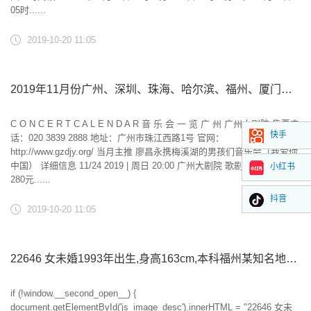
05时......
2019-10-20 11:05
2019年11月份广州、深圳、珠海、哈尔滨、福州、厦门音乐会精选推荐
C O N C E R T C A L E N D A R 音 乐 会 一 览 广 州 广州大剧院 售票电
快手
话：020 3839 2888 地址：广州市珠江西路1号 官网：
http://www.gzdjy.org/ 当月主推 廖昌永携梅溪湖的男孩们音乐会（我爱你
中国） 详细信息 11/24 2019 | 周日 20:00 广州大剧院 歌剧厅 演出票价：
小红书
280元......
抖音
2019-10-20 11:05
22646 女未婚1993年出生,身高163cm,本科福州某知名地产部门经理,年薪25万,长相清秀漂亮身材好,大方懂事明事理,择年龄相当,有上进心有能力的男生.
if (!window.__second_open__) {
document.getElementById('js_image_desc').innerHTML = "22646 女未