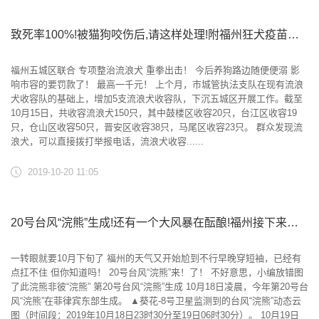
致死率100%!被猫狗咬伤后,请这样处理!附福州狂犬疫苗注射点
福州五城区联合 专项整治流浪犬 重拳出击！ 今后养狗路边随便便溺 影
响市容的要罚款了！ 最高一千元！ 上个月，市城管执法支队在现有流浪
犬收容队的基础上，增加5支流浪犬收容队，下沉五城区开展工作。截至
10月15日，共收容流浪犬150只，其中鼓楼区收容20只，台江区收容19
只，仓山区收容50只，晋安区收容38只，马尾区收容23只。 群众发现流
浪犬，可以直接拨打举报电话，流浪犬收容......
2019-10-20 11:05
20号台风“浣熊”生成!还有一个大风暴在酝酿!福州接下来……
一转眼就要10月下旬了 福州的天气又开始尬到不行早晚穿短袖，已经有
点扛不住 但你知道吗！ 20号台风“浣熊”来！了！ 不好意思，小编放错图
了此浣熊非彼“浣熊” 第20号台风“浣熊”生成 10月18日凌晨，今年第20号台
风“浣熊”在菲律宾东部生成。 ▲葵花-8号卫星监测到的台风“浣熊”动态云
图（时间段：2019年10月18日23时30分至19日06时30分）。 10月19日