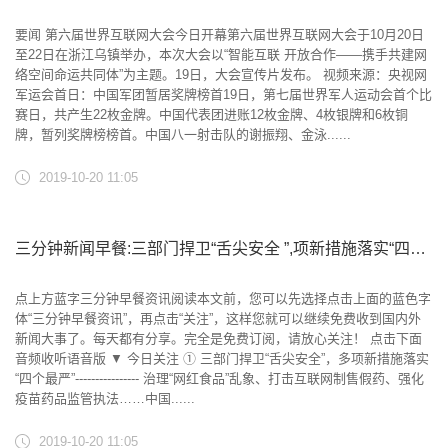
要闻 第六届世界互联网大会今日开幕第六届世界互联网大会于10月20日
至22日在浙江乌镇举办，本次大会以“智能互联 开放合作——携手共建网
络空间命运共同体”为主题。19日，大会宣传片发布。 视频来源：央视网
军运会首日：中国军团暂居奖牌榜首19日，第七届世界军人运动会首个比
赛日，共产生22枚金牌。中国代表团进账12枚金牌、4枚银牌和6枚铜
牌，暂列奖牌榜榜首。中国八一射击队的谢振翔、金泳......
2019-10-20 11:05
三分钟新闻早餐:三部门捍卫“舌尖安全 ”,项新措施落实“四个最严”
点上方蓝字三分钟早餐资讯阅读本文前，您可以先选择点击上面的蓝色字
体“三分钟早餐资讯”，再点击“关注”，这样您就可以继续免费收到国内外
新闻大事了。每天都有分享。完全是免费订阅，请放心关注！ 点击下面
音频收听语音版 ▼ 今日关注 ① 三部门捍卫“舌尖安全”，多项新措施落实
“四个最严”---------------- 治理“网红食品”乱象、打击互联网制售假药、强化
疫苗药品监管执法……中国......
2019-10-20 11:05