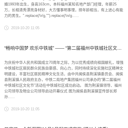
婚1993年出生，身高163cm，本科福州某知名地产部门经理，年薪25
万，长相清秀漂亮身材好，大方懂事明事理，择年龄相当，有上进心有能
力的男生。".replace(/\r/g,"").replace(/\n/g......
2019-10-20 11:05
“畅响中国梦 欢乐中铁城” —— “第二届福州中铁城社区文化节”活动成功启动
为庆祝中华人民共和国成立70周年之际，为以优秀成绩向祖国献礼，增强
中铁城社区居民群众民族自豪感、向心力，同时持续深化实施社区精神文
明建设，丰富社区居民精神文化生活，由中共闽侯县荆溪镇委员会、闽侯
县荆溪镇人民政府主办，中铁二局地产集团福州公司承办的“第二届福州
中铁城社区文化节”活动在中铁城社区成功启动。 图为荆溪镇领导、福州
公司领导及物业公司领导启动开幕仪式 图为闽侯县荆溪镇宣传部长郑
孙......
2019-10-20 11:05