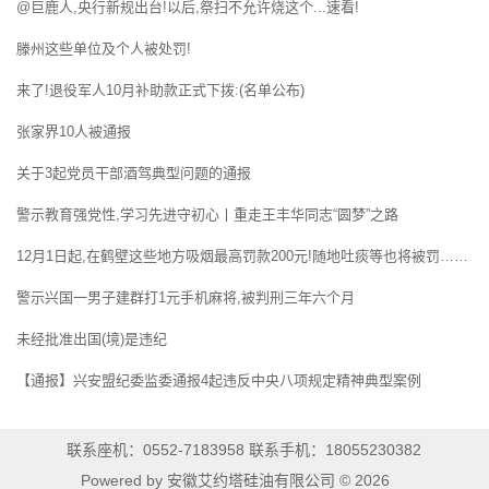
@巨鹿人,央行新规出台!以后,祭扫不允许烧这个...速看!
滕州这些单位及个人被处罚!
来了!退役军人10月补助款正式下拨:(名单公布)
张家界10人被通报
关于3起党员干部酒驾典型问题的通报
警示教育强党性,学习先进守初心丨重走王丰华同志“圆梦”之路
12月1日起,在鹤壁这些地方吸烟最高罚款200元!随地吐痰等也将被罚……
警示兴国一男子建群打1元手机麻将,被判刑三年六个月
未经批准出国(境)是违纪
【通报】兴安盟纪委监委通报4起违反中央八项规定精神典型案例
联系座机：0552-7183958 联系手机：18055230382
Powered by 安徽艾约塔硅油有限公司 © 2026