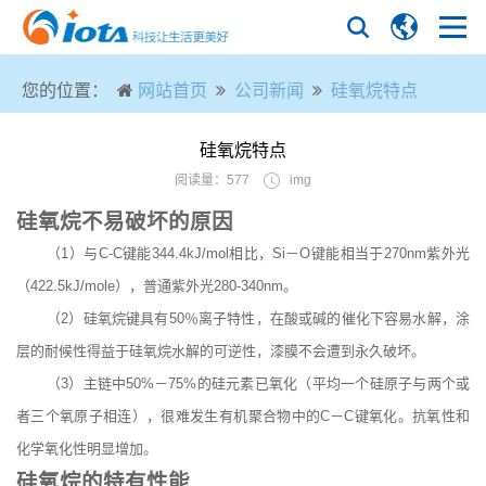
您的位置：
网站首页
公司新闻
硅氧烷特点
硅氧烷特点
阅读量：577
img
硅氧烷不易破坏的原因
（1）与C-C键能344.4kJ/mol相比，Si－O键能相当于270nm紫外光
（422.5kJ/mole），普通紫外光280-340nm。
（2）硅氧烷键具有50％离子特性，在酸或碱的催化下容易水解，涂
层的耐候性得益于硅氧烷水解的可逆性，漆膜不会遭到永久破坏。
（3）主链中50%－75%的硅元素已氧化（平均一个硅原子与两个或
者三个氧原子相连），很难发生有机聚合物中的C－C键氧化。抗氧性和
化学氧化性明显增加。
硅氧烷的特有性能